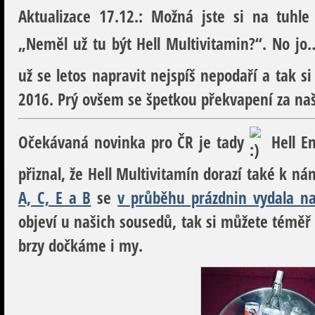
Aktualizace 17.12.:
Možná jste si na tuhle 
„Neměl už tu být Hell Multivitamin?“. No j
už se letos napravit nejspíš nepodaří a tak 
2016. Prý ovšem se špetkou překvapení za naše
Očekávaná novinka pro ČR je tady
Hell En
přiznal, že Hell Multivitamín dorazí také k n
A, C, E a B
se
v průběhu prázdnin vydala na
objeví u našich sousedů, tak si můžete téměř 
brzy dočkáme i my.