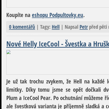
Koupíte na
eshopu Podpultovky.eu
.
0 komentářů
| Tagy:
Hell
| Napsal
Petr
před pěti
Nové Helly IceCool - Švestka a Hrušk
Je už tak trochu zvykem, že Hell na každé 
limitky. Díky tomu jsme se opět dočkali dv
Plum a IceCool Pear. Po ochutnání můžeme říci
ale švestková varianta je příjemně sladká a c