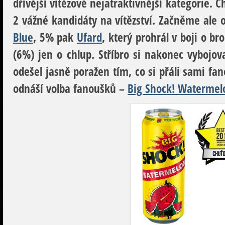
dřívější vítězové nejatraktivnější kategorie.
C
2 vážné kandidáty na vítězství. Začněme ale 
Blue
, 5% pak
Ufard
, který prohrál v boji o b
(6%) jen o chlup. Stříbro si nakonec vybojov
odešel jasně poražen tím, co si přáli sami fanou
odnáší volba fanoušků –
Big Shock! Watermel