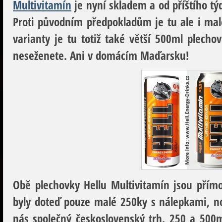
Multivitamín
je nyní skladem a od příštího tý
Proti původním předpokladům je tu ale i ma
varianty je tu totiž také větší 500ml plecho
neseženete. Ani v domácím Maďarsku!
Obě plechovky Hellu Multivitamín jsou přím
byly doteď pouze malé 250ky s nálepkami, no
nás společný československý trh. 250 a 500