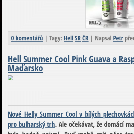
0 komentářů
| Tagy:
Hell
SR
ČR
| Napsal
Petr
pře
Hell Summer Cool Pink Guava a Rasp
Maďarsko
Nové Helly Summer Cool v bílých plechovkác
pro bulharský trh
. Ale očekávat, že domácí ma