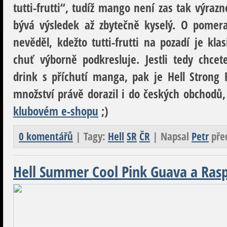
tutti-frutti“, tudíž mango není zas tak výraz
bývá výsledek až zbytečně kyselý. O pomer
nevěděl, kdežto tutti-frutti na pozadí je kla
chuť výborně podkresluje. Jestli tedy chce
drink s příchutí manga, pak je Hell Strong
množství právě dorazil i do českých obchodů,
klubovém e-shopu
;)
0 komentářů
| Tagy:
Hell
SR
ČR
| Napsal
Petr
pře
Hell Summer Cool Pink Guava a Rasp