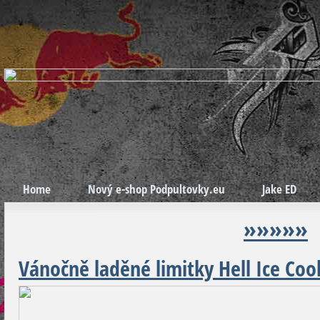
Home
Nový e-shop Podpultovky.eu
Jake ED
»»»»»
Vánočně laděné limitky Hell Ice Coo