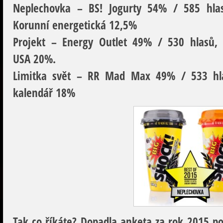
Neplechovka
– BS! Jogurty 54% / 585 hlas
Korunní energetická 12,5%
Projekt
– Energy Outlet 49% / 530 hlasů, 
USA 20%.
Limitka svět
– RR Mad Max 49% / 533 hlas
kalendář 18%
Tak co říkáte? Dopadla anketa za rok 2015 pod