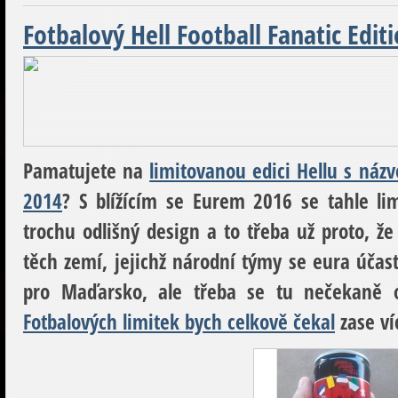
Fotbalový Hell Football Fanatic Edit
Pamatujete na
limitovanou edici Hellu s názv
2014
? S blížícím se Eurem 2016 se tahle li
trochu odlišný design a to třeba už proto, že
těch zemí, jejichž národní týmy se eura účas
pro Maďarsko, ale třeba se tu nečekaně ob
Fotbalových limitek bych celkově čekal
zase víc