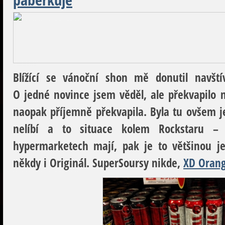
Blížící se vánoční shon mě donutil navští
O jedné novince jsem věděl, ale překvapilo 
naopak příjemně překvapila. Byla tu ovšem j
nelíbí a to situace kolem Rockstaru 
hypermarketech mají, pak je to většinou 
někdy i Originál. SuperSoursy nikde,
XD Orang