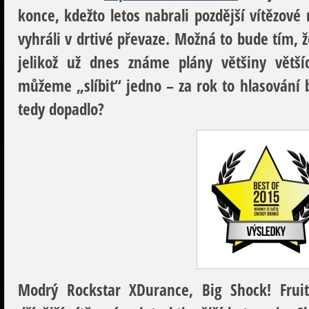
konce, kdežto letos nabrali pozdější vítězové
vyhráli v drtivé převaze. Možná to bude tím, ž
jelikož už dnes známe plány většiny větší
můžeme „slíbit“ jedno – za rok to hlasování
tedy dopadlo?
Modrý Rockstar XDurance, Big Shock! Fruit