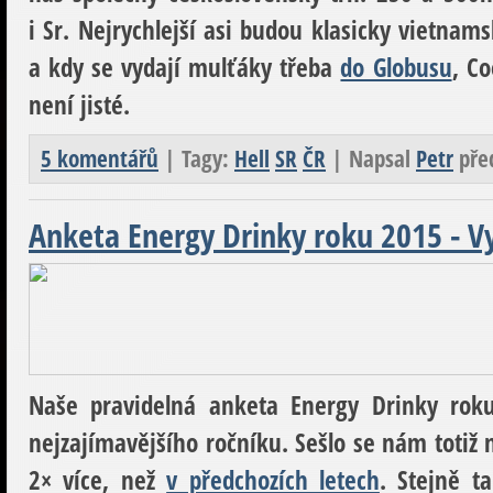
i Sr. Nejrychlejší asi budou klasicky vietnam
a kdy se vydají mulťáky třeba
do Globusu
, C
není jisté.
5 komentářů
| Tagy:
Hell
SR
ČR
| Napsal
Petr
pře
Anketa Energy Drinky roku 2015 - V
Naše pravidelná anketa Energy Drinky roku
nejzajímavějšího ročníku. Sešlo se nám totiž 
2× více, než
v předchozích letech
. Stejně t