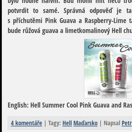
bylo hodně naivní. Buď mohli mít něco tro
potvrdit to samé. Správná odpověď je t
s příchutěmi Pink Guava a Raspberry-Lime t
bude růžová guava a limetkomalinový Hell ch
English:
Hell Summer Cool Pink Guava and Ras
4 komentáře
| Tagy:
Hell
Maďarsko
| Napsal
Petr