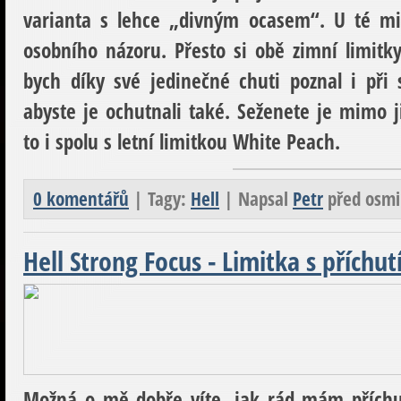
varianta s lehce „divným ocasem“. U té mi 
osobního názoru. Přesto si obě zimní limitk
bych díky své jedinečné chuti poznal i při 
abyste je ochutnali také. Seženete je mimo
to i spolu s letní limitkou White Peach.
0 komentářů
| Tagy:
Hell
| Napsal
Petr
před osmi
Hell Strong Focus - Limitka s příchu
Možná o mě dobře víte, jak rád mám přích