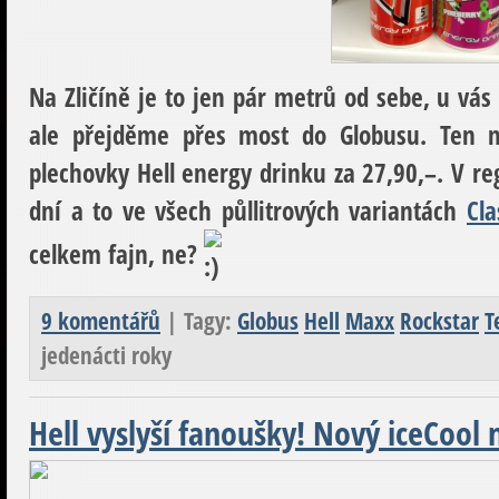
Na Zličíně je to jen pár metrů od sebe, u vás
ale přejděme přes most do Globusu. Ten 
plechovky Hell energy drinku za 27,90,–. V re
dní a to ve všech půllitrových variantách
Cla
celkem fajn, ne?
9 komentářů
| Tagy:
Globus
Hell
Maxx
Rockstar
T
jedenácti roky
Hell vyslyší fanoušky! Nový iceCool