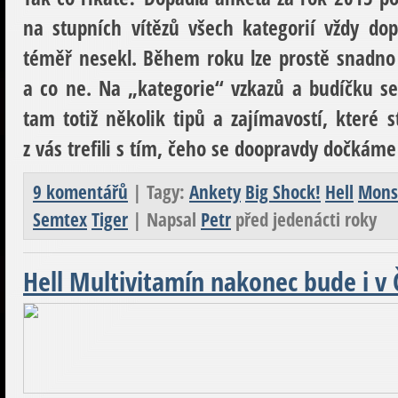
na stupních vítězů všech kategorií vždy dop
téměř nesekl. Během roku lze prostě snadno
a co ne. Na „kategorie“ vzkazů a budíčku se
tam totiž několik tipů a zajímavostí, které s
z vás trefili s tím, čeho se doopravdy dočkáme 
9 komentářů
| Tagy:
Ankety
Big Shock!
Hell
Mons
Semtex
Tiger
| Napsal
Petr
před jedenácti roky
Hell Multivitamín nakonec bude i v 