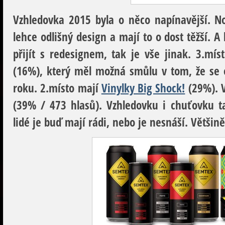
Vzhledovka 2015
byla o něco napínavější. No
lehce odlišný design a mají to o dost těžší. 
přijít s redesignem, tak je vše jinak. 3.mís
(16%), který měl možná smůlu v tom, že se 
roku. 2.místo mají
Vinylky Big Shock!
(29%). 
(39% / 473 hlasů). Vzhledovku i chuťovku ta
lidé je buď mají rádi, nebo je nesnáší. Většin