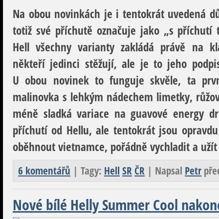
Na obou novinkách je i tentokrát uvedená důl
totiž své příchutě označuje jako „s příchutí 
Hell všechny varianty zakládá právě na kl
někteří jedinci stěžují, ale je to jeho pod
U obou novinek to funguje skvěle, ta prv
malinovka s lehkým nádechem limetky, růžov
méně sladká variace na guavové energy dri
příchutí od Hellu, ale tentokrát jsou oprav
oběhnout vietnamce, pořádně vychladit a užít s
6 komentářů
| Tagy:
Hell
SR
ČR
| Napsal
Petr
pře
Nové bílé Helly Summer Cool nakonec