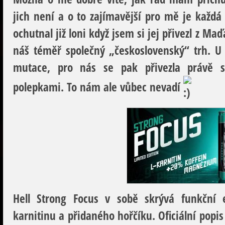
jich není a o to zajímavější pro mě je každá
ochutnal již loni když jsem si jej přivezl z M
náš téměř společný „československý“ trh. U
mutace, pro nás se pak přivezla právě s
polepkami. To nám ale vůbec nevadí
Hell Strong Focus v sobě skrývá funkční e
karnitinu a přidaného hořčíku. Oficiální popi