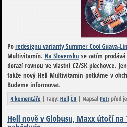
Po
redesignu varianty Summer Cool Guava-Li
Multivitamín.
Na Slovensku
se zatím prodává 
dorazí rovnou ve vlastní CZ/SK plechovce. Jen
takže nový Hell Multivitamin potkáme v obch
Budeme informovat.
4 komentáře
| Tagy:
Hell
ČR
| Napsal
Petr
před j
Hell nově v Globusu, Maxx útočí na 
paběrkuje