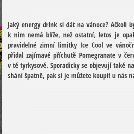
Jaký energy drink si dát na vánoce? Ačkoli b
k nim nemá blíže, než ostatní, letos je opak 
pravidelné zimní limitky Ice Cool ve váno
přidal zajímavé příchutě Pomegranate v če
v té tyrkysové. Sporadicky se objevují také 
shání špatně, pak si je můžete koupit u nás 