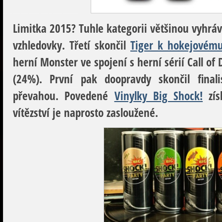
Limitka 2015
? Tuhle kategorii většinou vyhrává
vzhledovky. Třetí skončil
Tiger k hokejovém
herní Monster ve spojení s herní sérií Call of
(24%). První pak doopravdy skončil final
převahou. Povedené
Vinylky Big Shock!
zís
vítězství je naprosto zasloužené.