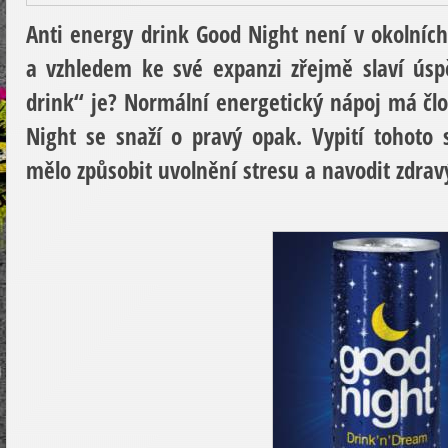
Anti energy drink Good Night není v okolníc
a vzhledem ke své expanzi zřejmě slaví úsp
drink“ je? Normální energetický nápoj má čl
Night se snaží o pravý opak. Vypití tohoto
mělo způsobit uvolnění stresu a navodit zdrav