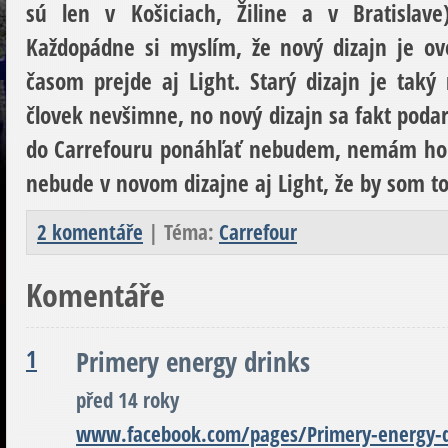
sú len v Košiciach, Žiline a v Bratisla
Každopádne si myslím, že nový dizajn je ov
časom prejde aj Light. Starý dizajn je taký
človek nevšimne, no nový dizajn sa fakt podari
do Carrefouru ponáhľať nebudem, nemám ho n
nebude v novom dizajne aj Light, že by som to
2 komentáře
| Téma:
Carrefour
Komentáře
1
Primery energy drinks
před 14 roky
www.facebook.com/pages/Primery-energy-