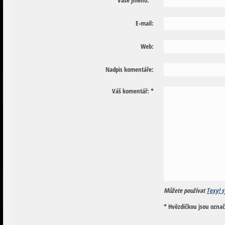
E-mail:
Web:
Nadpis komentáře:
Váš komentář:
*
Můžete používat
Texy! s
* Hvězdičkou jsou ozna