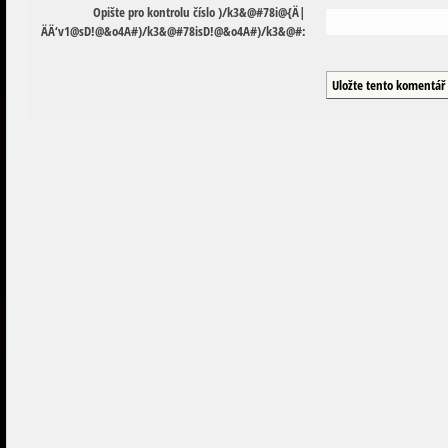
Opište pro kontrolu číslo
)
/
k
3
&
@
#
7
8
i
@
{
Ä
|
Ä
Ä
‘
v
1
@
s
D
!
@
&
o
4
A
#
)
/
k
3
&
@
#
7
8
i
s
D
!
@
&
o
4
A
#
)
/
k
3
&
@
#
: