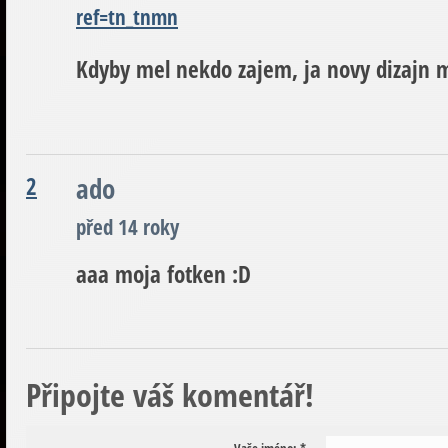
ref=tn_tnmn
Kdyby mel nekdo zajem, ja novy dizaj
2
ado
před 14 roky
aaa moja fotken :D
Připojte váš komentář!
Vaše jméno:
*